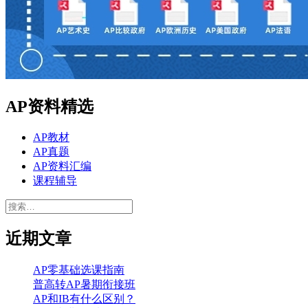
AP资料精选
AP教材
AP真题
AP资料汇编
课程辅导
搜
索：
近期文章
AP零基础选课指南
普高转AP暑期衔接班
AP和IB有什么区别？