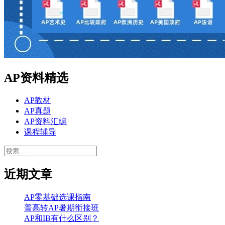
AP资料精选
AP教材
AP真题
AP资料汇编
课程辅导
搜
索：
近期文章
AP零基础选课指南
普高转AP暑期衔接班
AP和IB有什么区别？