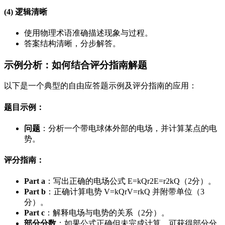
(4) 逻辑清晰
使用物理术语准确描述现象与过程。
答案结构清晰，分步解答。
示例分析：如何结合评分指南解题
以下是一个典型的自由应答题示例及评分指南的应用：
题目示例
：
问题
：分析一个带电球体外部的电场，并计算某点的电
势。
评分指南
：
Part a
：写出正确的电场公式
E=kQr2
E
=
r
2
k
Q
（2分）。
Part b
：正确计算电势
V=kQr
V
=
r
k
Q
并附带单位（3
分）。
Part c
：解释电场与电势的关系（2分）。
部分分数
：如果公式正确但未完成计算，可获得部分分