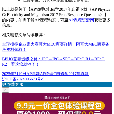
以上就是关于【AP物理C电磁学2017年真题下载《AP Physics
C: Electricity and Magnetism 2017 Free-Response Questions》】
的内容，如需了解AP课程动态，可至
AP课程资源网
获取更多
信息。
相关精彩文章阅读推荐：
全球模拟企业家大赛哥大MEC商赛详情！附哥大MEC商赛备
考资料领取！
BPHO竞赛晋级之路：JPC→IPC→SPC→BPhO R1→BPhO
R2！看这篇就够了！
发
分
标
2025年7月9日
AP真题
AP物理C电磁学2017年真题
布
类
签
沪ICP备2024095673号-5
于
💬
在线客服
✕