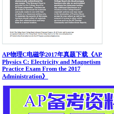
AP物理C电磁学2017年真题下载《AP
Physics C: Electricity and Magnetism
Practice Exam From the 2017
Administration》