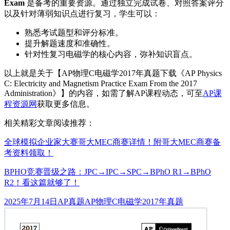
Exam
是备考的重要资源。通过独立完成试卷、对照答案评分
以及针对薄弱知识点进行复习，学生可以：
熟悉考试题型和评分标准。
提升解题速度和准确性。
针对性复习电磁学的核心内容，弥补知识盲点。
以上就是关于【AP物理C电磁学2017年真题下载《AP Physics
C: Electricity and Magnetism Practice Exam From the 2017
Administration》】的内容，如需了解AP课程动态，可至
AP课
程资源网
获取更多信息。
相关精彩文章阅读推荐：
全球模拟企业家大赛哥大MEC商赛详情！附哥大MEC商赛备
考资料领取！
BPHO竞赛晋级之路：JPC→IPC→SPC→BPhO R1→BPhO
R2！看这篇就够了！
发
分
标
2025年7月14日
AP真题
AP物理C电磁学2017年真题
布
类
签
于