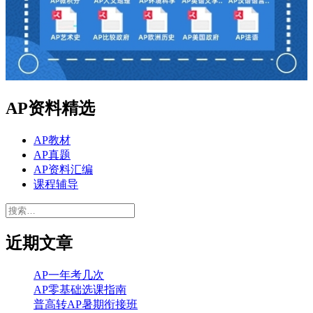
AP资料精选
AP教材
AP真题
AP资料汇编
课程辅导
搜
索：
近期文章
AP一年考几次
AP零基础选课指南
普高转AP暑期衔接班