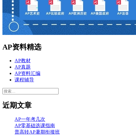
AP资料精选
AP教材
AP真题
AP资料汇编
课程辅导
搜
索：
近期文章
AP一年考几次
AP零基础选课指南
普高转AP暑期衔接班