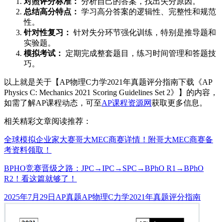
对照评分标准：
分析自己的答案，找出失分原因。
总结高分特点：
学习高分答案的逻辑性、完整性和规范
性。
针对性复习：
针对失分环节强化训练，特别是推导题和
实验题。
模拟考试：
定期完成整套题目，练习时间管理和答题技
巧。
以上就是关于【AP物理C力学2021年真题评分指南下载《AP
Physics C: Mechanics 2021 Scoring Guidelines Set 2》】的内容，
如需了解AP课程动态，可至
AP课程资源网
获取更多信息。
相关精彩文章阅读推荐：
全球模拟企业家大赛哥大MEC商赛详情！附哥大MEC商赛备
考资料领取！
BPHO竞赛晋级之路：JPC→IPC→SPC→BPhO R1→BPhO
R2！看这篇就够了！
发
分
标
2025年7月29日
AP真题
AP物理C力学2021年真题评分指南
布
类
签
于