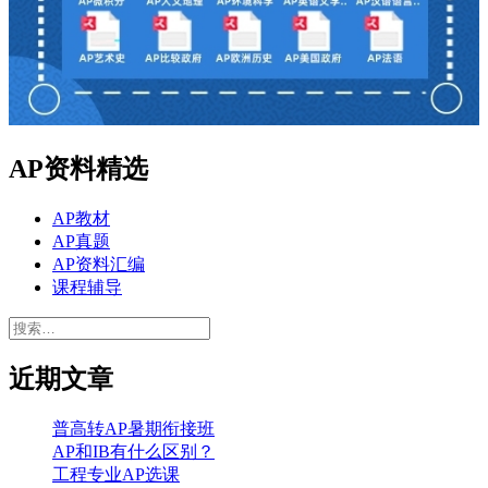
AP资料精选
AP教材
AP真题
AP资料汇编
课程辅导
搜
索：
近期文章
普高转AP暑期衔接班
AP和IB有什么区别？
工程专业AP选课