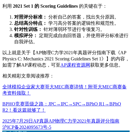
利用
2021 Set 1 的 Scoring Guidelines
的关键在于：
对照评分标准：
分析自己的答案，找出失分原因。
总结高分特点：
学习高分答案的逻辑性和规范性。
针对性训练：
针对薄弱环节进行专项复习。
模拟评分：
定期完成自由回答题，并使用评分标准进行
自我评估。
以上就是关于【AP物理C力学2021年真题评分指南下载《AP
Physics C: Mechanics 2021 Scoring Guidelines Set 1》】的内容，
如需了解AP课程动态，可至
AP课程资源网
获取更多信息。
相关精彩文章阅读推荐：
全球模拟企业家大赛哥大MEC商赛详情！附哥大MEC商赛备
考资料领取！
BPHO竞赛晋级之路：JPC→IPC→SPC→BPhO R1→BPhO
R2！看这篇就够了！
发
分
标
2025年7月29日
AP真题
AP物理C力学2021年真题评分指南
布
类
签
沪ICP备2024095673号-5