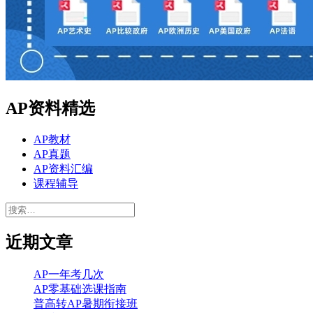
AP资料精选
AP教材
AP真题
AP资料汇编
课程辅导
搜
索：
近期文章
AP一年考几次
AP零基础选课指南
普高转AP暑期衔接班