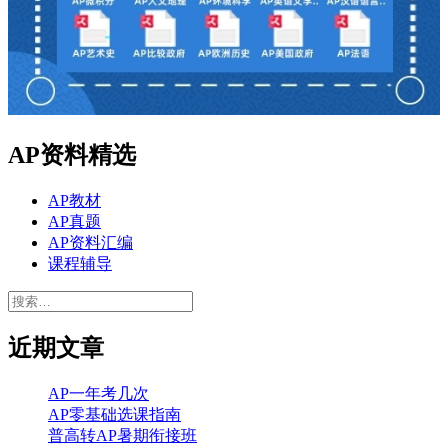
AP资料精选
AP教材
AP真题
AP资料汇编
课程辅导
搜
索：
近期文章
AP一年考几次
AP零基础选课指南
普高转AP暑期衔接班