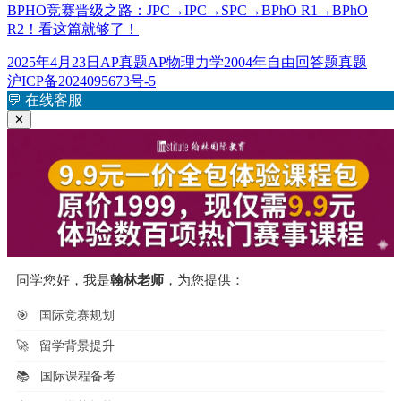
BPHO竞赛晋级之路：JPC→IPC→SPC→BPhO R1→BPhO
R2！看这篇就够了！
发
分
标
2025年4月23日
AP真题
AP物理力学2004年自由回答题真题
布
类
签
沪ICP备2024095673号-5
于
💬
在线客服
✕
同学您好，我是
翰林老师
，为您提供：
🎯
国际竞赛规划
🚀
留学背景提升
📚
国际课程备考