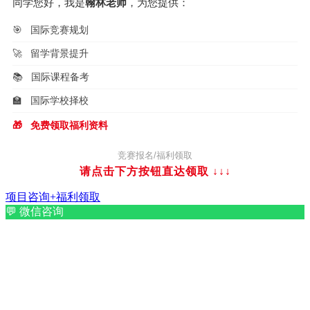
同学您好，我是
翰林老师
，为您提供：
🎯
国际竞赛规划
🚀
留学背景提升
📚
国际课程备考
🏫
国际学校择校
🎁
免费领取福利资料
竞赛报名/福利领取
请点击下方按钮直达领取
↓↓↓
项目咨询+福利领取
💬
微信咨询