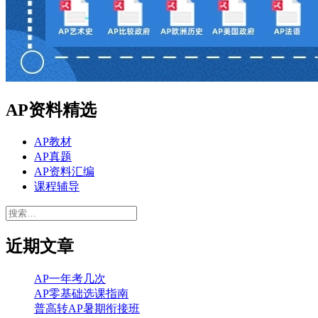
AP资料精选
AP教材
AP真题
AP资料汇编
课程辅导
搜
索：
近期文章
AP一年考几次
AP零基础选课指南
普高转AP暑期衔接班