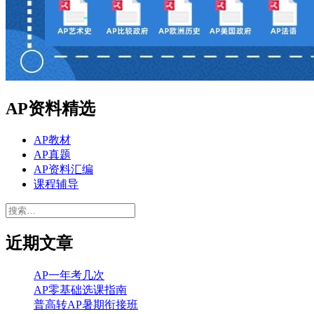
AP资料精选
AP教材
AP真题
AP资料汇编
课程辅导
搜
索：
近期文章
AP一年考几次
AP零基础选课指南
普高转AP暑期衔接班