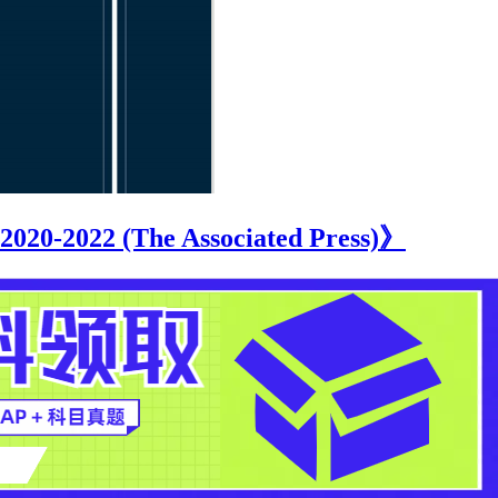
022 (The Associated Press)》