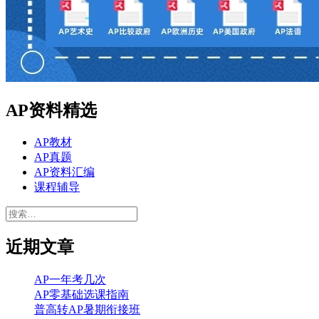
AP资料精选
AP教材
AP真题
AP资料汇编
课程辅导
搜
索：
近期文章
AP一年考几次
AP零基础选课指南
普高转AP暑期衔接班