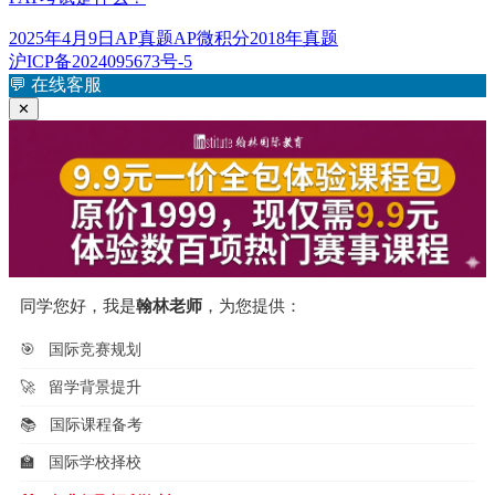
发
分
标
2025年4月9日
AP真题
AP微积分2018年真题
布
类
签
沪ICP备2024095673号-5
于
💬
在线客服
✕
同学您好，我是
翰林老师
，为您提供：
🎯
国际竞赛规划
🚀
留学背景提升
📚
国际课程备考
🏫
国际学校择校