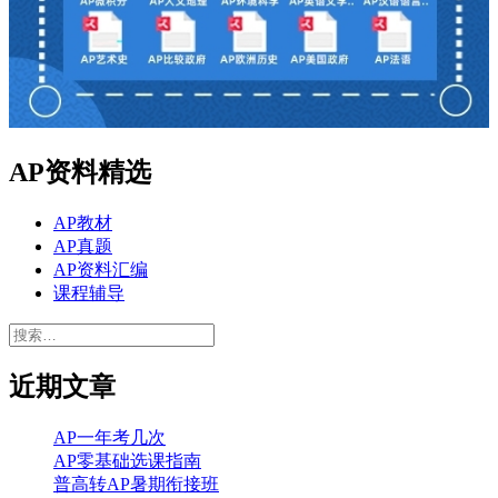
AP资料精选
AP教材
AP真题
AP资料汇编
课程辅导
搜
索：
近期文章
AP一年考几次
AP零基础选课指南
普高转AP暑期衔接班