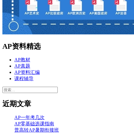
AP资料精选
AP教材
AP真题
AP资料汇编
课程辅导
搜
索：
近期文章
AP一年考几次
AP零基础选课指南
普高转AP暑期衔接班