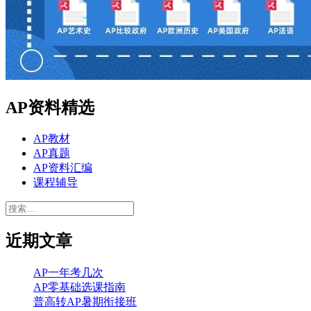
AP资料精选
AP教材
AP真题
AP资料汇编
课程辅导
搜
索：
近期文章
AP一年考几次
AP零基础选课指南
普高转AP暑期衔接班