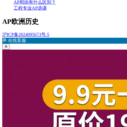
AP和IB有什么区别？
工程专业AP选课
AP欧洲历史
沪ICP备2024095673号-5
💬
在线客服
✕