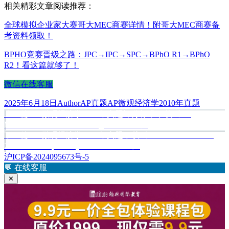
相关精彩文章阅读推荐：
全球模拟企业家大赛哥大MEC商赛详情！附哥大MEC商赛备
考资料领取！
BPHO竞赛晋级之路：JPC→IPC→SPC→BPhO R1→BPhO
R2！看这篇就够了！
微信在线客服
发
作
分
标
2025年6月18日
Author
AP真题
AP微观经济学2010年真题
布
上
者
类
签
上一篇
AP微观经济学2009年真题评分标准下载《AP
文
于
篇
Microeconomics 2009 Scoring Guidelines》
章
文
下
下一篇
AP微观经济学2010年真题下载《AP Microeconomics
章：
篇
2010 Free-Response Questions Form B》
导
文
沪ICP备2024095673号-5
航
章：
💬
在线客服
✕