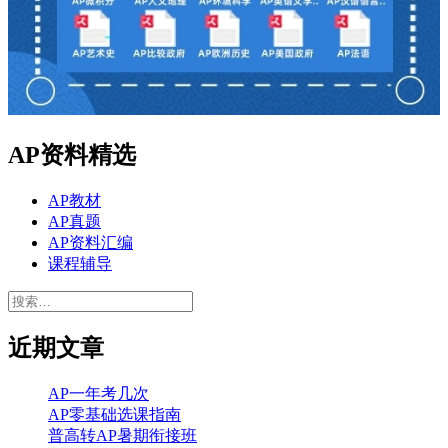
AP资料精选
AP教材
AP真题
AP资料汇编
课程辅导
搜
索：
近期文章
AP一年考几次
AP零基础选课指南
普高转AP暑期衔接班